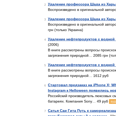
Удаление профессора Шада из Харь
2
Воспроизведено в оригинальной авторс
Удаление профессора Шада из Харь
3
Воспроизведено в оригинальной авторс
грн (только Украина)
Удаление нефтепродуктов с водной 
4
(2006)
В книге рассмотрены вопросы происхож
загрязнения природной… 2085 грн (тол
Удаление нефтепродуктов с водной 
5
В книге рассмотрены вопросы происхож
загрязнения природной… 1612 руб
Стартовал предзаказ на iPhone X; 
6
Instagram к Helloween появились н
Российский производитель люксовых с
батареях. Компания Sony… 49 руб
ауд
Сатья Саи Гита Путь к самореализа
7