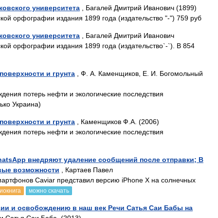
ковского университета
, Багалей Дмитрий Иванович (1899)
кой орфографии издания 1899 года (издательство "-") 759 руб
ковского университета
, Багалей Дмитрий Иванович
кой орфографии издания 1899 года (издательство`-`). В 854
поверхности и грунта
, Ф. А. Каменщиков, Е. И. Богомольный
дения потерь нефти и экологические последствия
ько Украина)
поверхности и грунта
, Каменщиков Ф.А. (2006)
дения потерь нефти и экологические последствия
WhatsApp внедряют удаление сообщений после отправки; В
овые возможности
, Картаев Павел
мартфонов Caviar представил версию iPhone X на солнечных
иокнига
можно скачать
ции и освобождению в наш век Речи Сатья Саи Бабы на