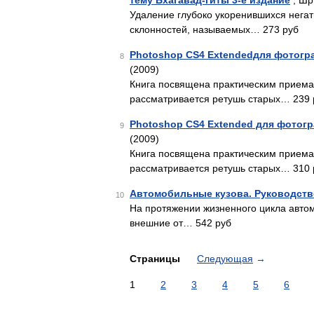
тему Бхагавад-гиты 3-е издание
, Шр
Удаление глубоко укоренившихся нега
склонностей, называемых… 273 руб
Photoshop CS4 Extendedдля фотогр
8
(2009)
Книга посвящена практическим приема
рассматривается ретушь старых… 239
Photoshop CS4 Extended для фотог
9
(2009)
Книга посвящена практическим приема
рассматривается ретушь старых… 310 
Автомобильные кузова. Руководств
10
На протяжении жизненного цикла автом
внешние от… 542 руб
Страницы
Следующая
→
1
2
3
4
5
6