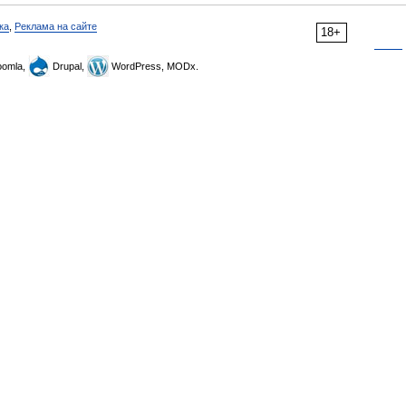
ка
,
Реклама на сайте
18+
omla,
Drupal,
WordPress, MODx.