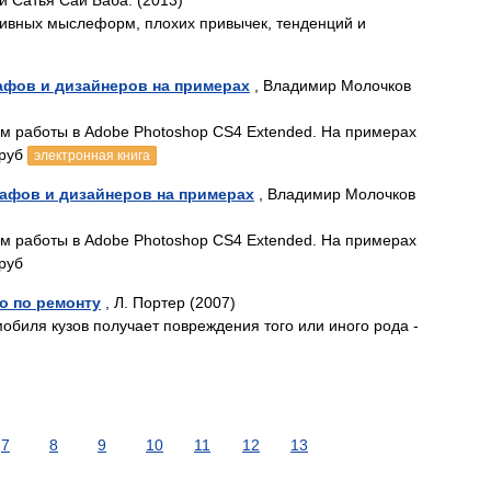
и Сатья Саи Баба. (2013)
тивных мыслеформ, плохих привычек, тенденций и
афов и дизайнеров на примерах
, Владимир Молочков
м работы в Adobe Photoshop CS4 Extended. На примерах
 руб
электронная книга
рафов и дизайнеров на примерах
, Владимир Молочков
м работы в Adobe Photoshop CS4 Extended. На примерах
руб
о по ремонту
, Л. Портер (2007)
обиля кузов получает повреждения того или иного рода -
7
8
9
10
11
12
13