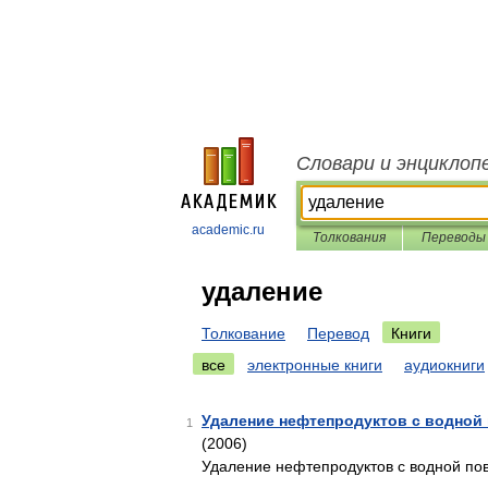
Словари и энциклоп
academic.ru
Толкования
Переводы
удаление
Толкование
Перевод
Книги
все
электронные книги
аудиокниги
Удаление нефтепродуктов с водной 
1
(2006)
Удаление нефтепродуктов с водной пов